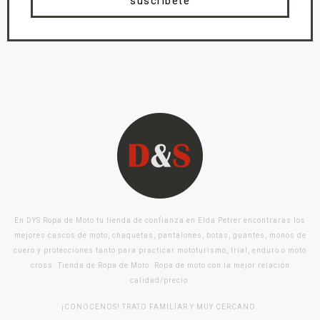
suscríbete
En DYS Ropa de Moto tu tienda de confianza en Elda Petrer encontraras los
mejores cascos de moto, chaquetas, pantalones, botas, guantes, monos de
cuero y protecciones tanto para practicar mototurismo, trial, enduro o moto
cross. Tienda de Ropa de Moto. Ropa de moto con la mejor relación
calidad/precio.
¡CONOCENOS! TRATO FAMILIAR Y MUY CERCANO.