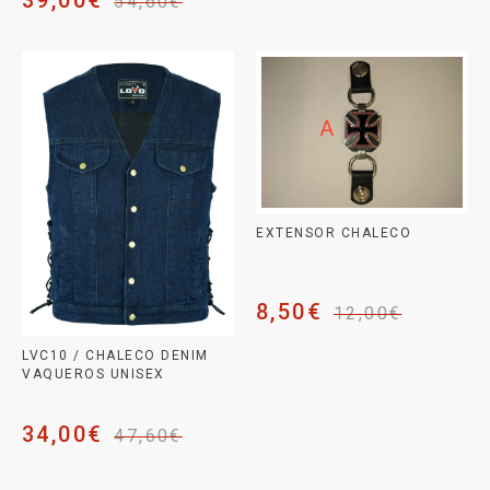
39,00
€
54,60
€
EXTENSOR CHALECO
8,50
€
12,00
€
LVC10 / CHALECO DENIM
VAQUEROS UNISEX
34,00
€
47,60
€