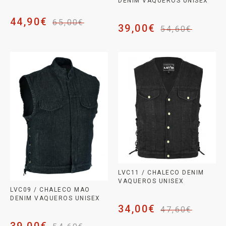
DENIM VAQUEROS UNISEX
44,90
€
65,00
€
39,00
€
54,60
€
LVC11 / CHALECO DENIM
VAQUEROS UNISEX
LVC09 / CHALECO MAO
DENIM VAQUEROS UNISEX
34,00
€
47,60
€