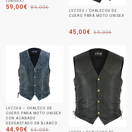
(UNISEX)
59,00
€
89,00
€
LVZC03 / CHALECOS DE
CUERO PARA MOTO UNISEX
45,00
€
69,00
€
LVZC04 – CHALECO DE
CUERO PARA MOTO UNISEX
CON ACABADO
DESGASTADO EN BLANCO
44,90
€
65,00
€