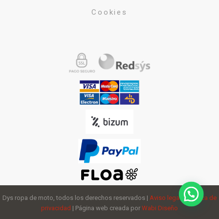
Cookies
Dys ropa de moto, todos los derechos reservados |
Aviso legal
y
política de
privacidad
| Página web creada por
Wabi Diseño