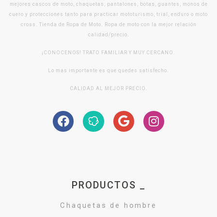
mejores cascos de moto, chaquetas, pantalones, botas, guantes, monos de
cuero y protecciones tanto para practicar mototurismo, trial, enduro o moto
cross. Tienda de Ropa de Moto. Ropa de moto con la mejor relación
calidad/precio.
¡CONOCENOS! TRATO FAMILIAR Y MUY CERCANO.
Lo mas importante es que quedes satisfecho.
CALIDAD AL MEJOR PRECIO.
PRODUCTOS _
Chaquetas de hombre