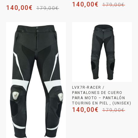
140,00
€
179,00
€
140,00
€
179,00
€
LVX7R-RACER /
PANTALONES DE CUERO
PARA MOTO – PANTALÓN
TOURING EN PIEL , (UNISEX)
140,00
€
179,00
€