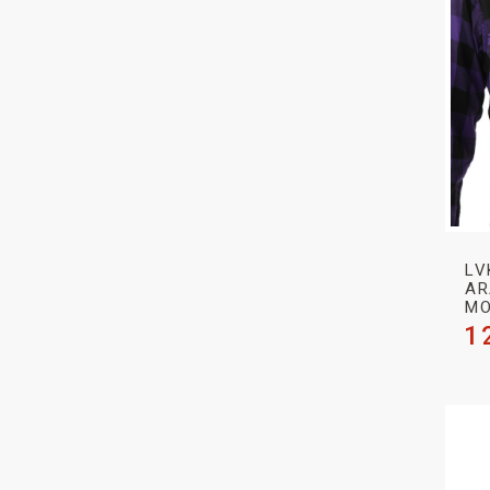
LV
AR
MO
1