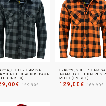
KP24_SCOT / CAMISA
LVKP29_SCOT / CAMISA
AMIDA DE CUADROS PARA
ARAMIDA DE CUADROS 
TO (UNISEX)
MOTO (UNISEX)
29,00
€
129,00
€
169,90
€
169,90
€