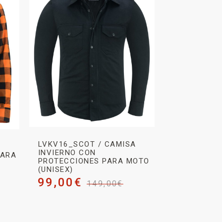
LVKV16_SCOT / CAMISA
INVIERNO CON
PARA
PROTECCIONES PARA MOTO
(UNISEX)
99,00
€
149,00
€