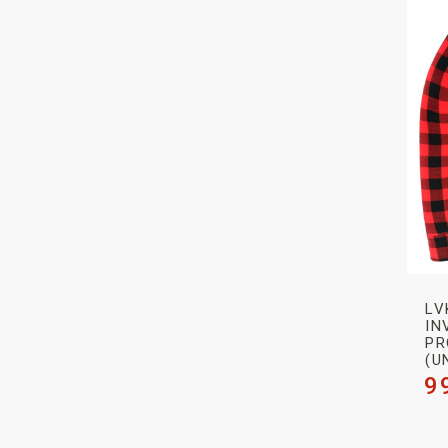
LV
IN
PR
(U
9