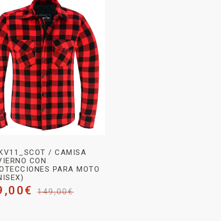
KV11_SCOT / CAMISA
VIERNO CON
OTECCIONES PARA MOTO
NISEX)
9,00
€
149,00
€