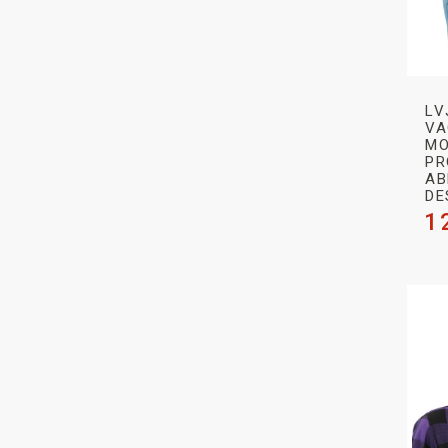
LV
VA
MO
PR
AB
DE
1