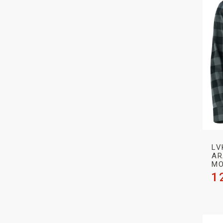
LV
AR
MO
1