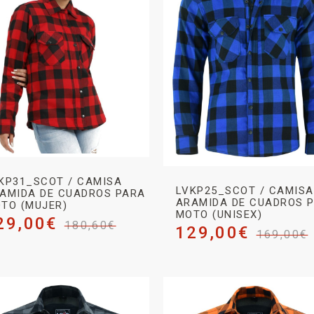
KP31_SCOT / CAMISA
LVKP25_SCOT / CAMISA
AMIDA DE CUADROS PARA
ARAMIDA DE CUADROS 
TO (MUJER)
MOTO (UNISEX)
29,00
€
180,60
€
129,00
€
169,00
€