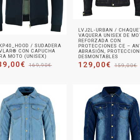
LVJ2L-URBAN / CHAQUE
VAQUERA UNISEX DE M
REFORZADA CON
KP40_HOOD / SUDADERA
PROTECCIONES CE – AN
VLAR® CON CAPUCHA
ABRASIÓN, PROTECCIO
RA MOTO (UNISEX)
DESMONTABLES
39,00
€
129,00
€
169,90
€
159,00
€