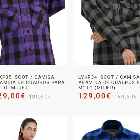
KP35_SCOT / CAMISA
LVKP34_SCOT / CAMISA
AMIDA DE CUADROS PARA
ARAMIDA DE CUADROS 
TO (MUJER)
MOTO (MUJER)
29,00
€
129,00
€
180,60
€
180,60
€