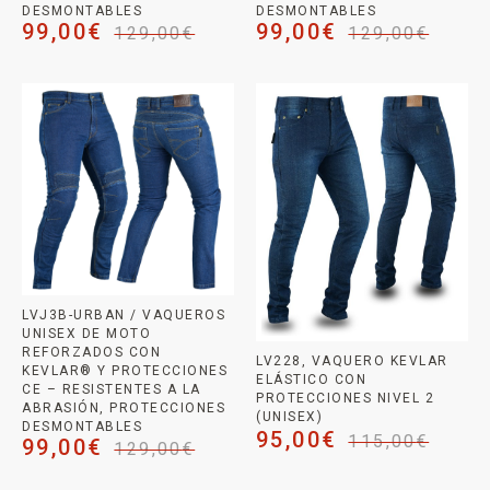
DESMONTABLES
DESMONTABLES
99,00
€
99,00
€
129,00
€
129,00
€
LVJ3B-URBAN / VAQUEROS
UNISEX DE MOTO
REFORZADOS CON
LV228, VAQUERO KEVLAR
KEVLAR® Y PROTECCIONES
ELÁSTICO CON
CE – RESISTENTES A LA
PROTECCIONES NIVEL 2
ABRASIÓN, PROTECCIONES
(UNISEX)
DESMONTABLES
95,00
€
115,00
€
99,00
€
129,00
€