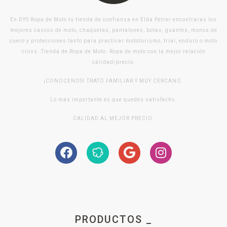
En DYS Ropa de Moto tu tienda de confianza en Elda Petrer encontraras los
mejores cascos de moto, chaquetas, pantalones, botas, guantes, monos de
cuero y protecciones tanto para practicar mototurismo, trial, enduro o moto
cross. Tienda de Ropa de Moto. Ropa de moto con la mejor relación
calidad/precio.
¡CONOCENOS! TRATO FAMILIAR Y MUY CERCANO.
Lo mas importante es que quedes satisfecho.
CALIDAD AL MEJOR PRECIO.
PRODUCTOS _