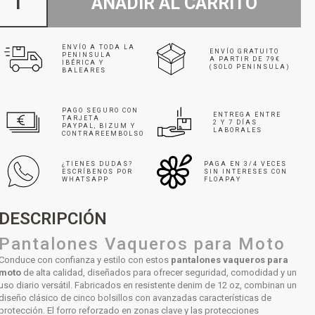
AÑADIR AL CARRITO
ENVÍO A TODA LA
ENVÍO GRATUITO
PENINSULA
A PARTIR DE 79€
IBÉRICA Y
(SOLO PENINSULA)
BALEARES
PAGO SEGURO CON
ENTREGA ENTRE
TARJETA
2 Y 7 DÍAS
PAYPAL, BIZUM Y
LABORALES
CONTRAREEMBOLSO
¿TIENES DUDAS?
PAGA EN 3/4 VECES
ESCRÍBENOS POR
SIN INTERESES CON
WHATSAPP
FLOAPAY
DESCRIPCIÓN
Pantalones Vaqueros para Moto
Conduce con confianza y estilo con estos
pantalones vaqueros para
moto
de alta calidad, diseñados para ofrecer seguridad, comodidad y un
uso diario versátil. Fabricados en resistente denim de 12 oz, combinan un
diseño clásico de cinco bolsillos con avanzadas características de
protección. El forro reforzado en zonas clave y las protecciones