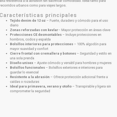
alta resistencia a la abrasión sin sacrificar comodidad. Ideal tanto para
recorridos urbanos como para viajes largos.
Características principales
Tejido denim de 12 oz
– Fuerte, duradero y cómodo para el uso
diario
Zonas reforzadas
con kevlar
– Mayor protección en áreas clave
Protecciones CE desmontables
– Incluye protecciones en
hombros, codos y espalda
Bolsillos interiores para protecciones
– 100% algodón para
mayor suavidad y confort
Cierre frontal con cremallera y botones
– Seguridad y estilo en
una sola prenda
Diseño unisex
– Ajuste cómodo y versátil para hombres y mujeres
Bolsillos funcionales
– Bolsillos exteriores e interiores para
guardar lo esencial
Resistente a la abrasión
– Ofrece protección adicional frente a
caídas o rozaduras
Ideal para primavera, verano y otoño
– Transpirable y ligera sin
comprometer la seguridad