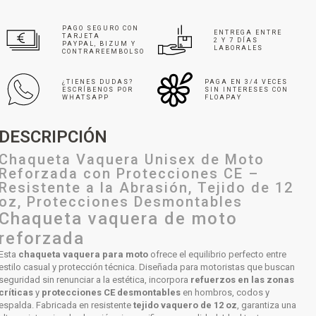
PAGO SEGURO CON
ENTREGA ENTRE
TARJETA
2 Y 7 DÍAS
PAYPAL, BIZUM Y
LABORALES
CONTRAREEMBOLSO
¿TIENES DUDAS?
PAGA EN 3/4 VECES
ESCRÍBENOS POR
SIN INTERESES CON
WHATSAPP
FLOAPAY
DESCRIPCIÓN
Chaqueta Vaquera Unisex de Moto
Reforzada con Protecciones CE –
Resistente a la Abrasión, Tejido de 12
oz, Protecciones Desmontables
Chaqueta vaquera de moto
reforzada
Esta
chaqueta vaquera para moto
ofrece el equilibrio perfecto entre
estilo casual y protección técnica. Diseñada para motoristas que buscan
seguridad sin renunciar a la estética, incorpora
refuerzos en las zonas
críticas
y
protecciones CE desmontables
en hombros, codos y
espalda. Fabricada en resistente
tejido vaquero de 12 oz
, garantiza una