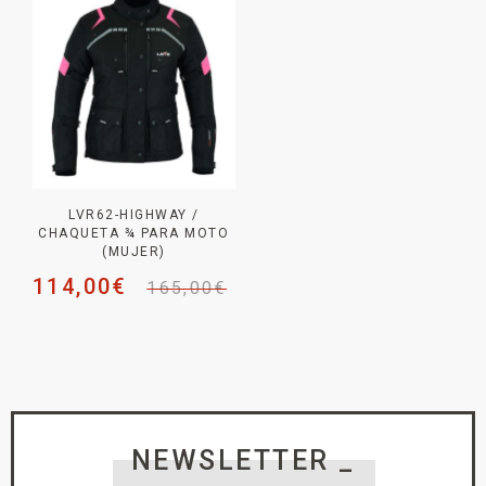
LVR62-HIGHWAY /
CHAQUETA ¾ PARA MOTO
(MUJER)
114,00
€
165,00
€
NEWSLETTER _