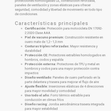
protecciones homologadas CE, construcción reforzada,
paneles de ventilación y zonas elásticas para ofrecer
seguridad, comodidad y libertad de movimiento en todo tipo
de condiciones.
Características principales
Certificación:
Protección para motocicleta EN 17092-
2:2020 Clase AAA
Piel de vacuno premium:
Construcción resistente en
cuero mate de 1,2–1,3 mm
Costuras triples reforzadas:
Mayor resistencia y
durabilidad
Protección CE:
Protectores extraíbles homologados en
hombros, codos y espalda
Protección externa:
Protectores de TPU y metal en
hombros y codos para una mayor protección contra
impactos
Diseño ventilado:
Paneles de cuero perforado en la
parte delantera y trasera para mejorar el flujo de aire
Ajuste flexible:
Inserciones elásticas de 4 direcciones
para mayor movilidad y comodidad
Uso todo el año:
Forro térmico extraíble para
conducción en climas fríos
Diseño racing:
Joroba aerodinámica trasera integrada
para mayor estabilidad