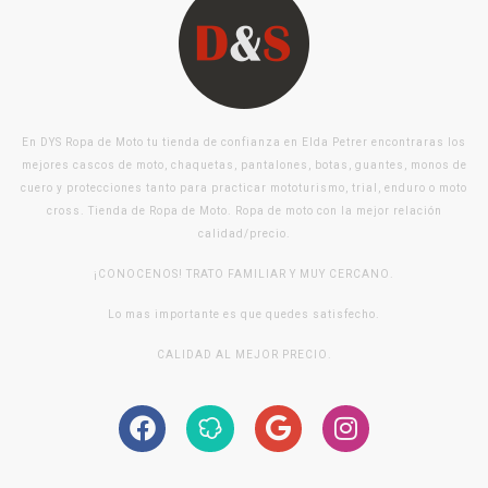
En DYS Ropa de Moto tu tienda de confianza en Elda Petrer encontraras los
mejores cascos de moto, chaquetas, pantalones, botas, guantes, monos de
cuero y protecciones tanto para practicar mototurismo, trial, enduro o moto
cross. Tienda de Ropa de Moto. Ropa de moto con la mejor relación
calidad/precio.
¡CONOCENOS! TRATO FAMILIAR Y MUY CERCANO.
Lo mas importante es que quedes satisfecho.
CALIDAD AL MEJOR PRECIO.