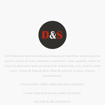
En DYS Ropa de Moto tu tienda de confianza en Elda Petrer encontraras los
mejores cascos de moto, chaquetas, pantalones, botas, guantes, monos de
cuero y protecciones tanto para practicar mototurismo, trial, enduro o moto
cross. Tienda de Ropa de Moto. Ropa de moto con la mejor relación
calidad/precio.
¡CONOCENOS! TRATO FAMILIAR Y MUY CERCANO.
Lo mas importante es que quedes satisfecho.
CALIDAD AL MEJOR PRECIO.