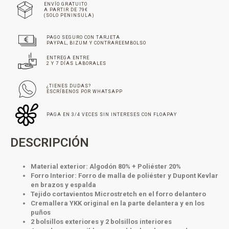
ENVÍO GRATUITO
A PARTIR DE 79€
(SOLO PENINSULA)
PAGO SEGURO CON TARJETA
PAYPAL, BIZUM Y CONTRAREEMBOLSO
ENTREGA ENTRE
2 Y 7 DÍAS LABORALES
¿TIENES DUDAS?
ESCRÍBENOS POR WHATSAPP
PAGA EN 3/4 VECES SIN INTERESES CON FLOAPAY
DESCRIPCIÓN
Material exterior: Algodón 80% + Poliéster 20%
Forro Interior: Forro de malla de poliéster y Dupont Kevlar
en brazos y espalda
Tejido cortavientos Microstretch en el forro delantero
Cremallera YKK original en la parte delantera y en los
puños
2 bolsillos exteriores y 2 bolsillos interiores