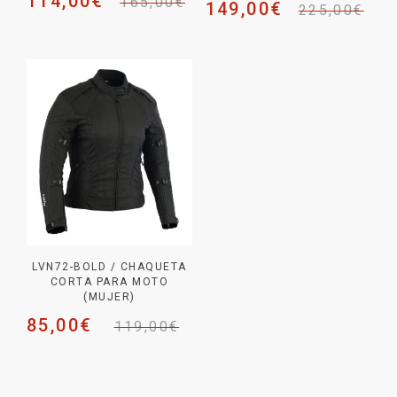
114,00
€
165,00
€
149,00
€
225,00
€
LVN72-BOLD / CHAQUETA
CORTA PARA MOTO
(MUJER)
85,00
€
119,00
€