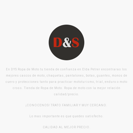
En DYS Ropa de Moto tu tienda de confianza en Elda Petrer encontraras los
mejores cascos de moto, chaquetas, pantalones, botas, guantes, monos de
cuero y protecciones tanto para practicar mototurismo, trial, enduro o moto
cross. Tienda de Ropa de Moto. Ropa de moto con la mejor relación
calidad/precio.
¡CONOCENOS! TRATO FAMILIAR Y MUY CERCANO.
Lo mas importante es que quedes satisfecho.
CALIDAD AL MEJOR PRECIO.