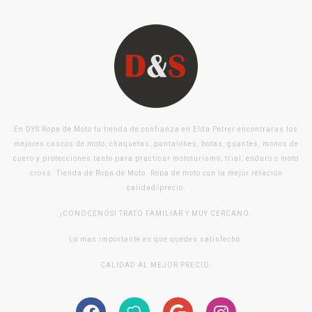
En DYS Ropa de Moto tu tienda de confianza en Elda Petrer encontraras los
mejores cascos de moto, chaquetas, pantalones, botas, guantes, monos de
cuero y protecciones tanto para practicar mototurismo, trial, enduro o moto
cross. Tienda de Ropa de Moto. Ropa de moto con la mejor relación
calidad/precio.
¡CONOCENOS! TRATO FAMILIAR Y MUY CERCANO.
Lo mas importante es que quedes satisfecho.
CALIDAD AL MEJOR PRECIO.