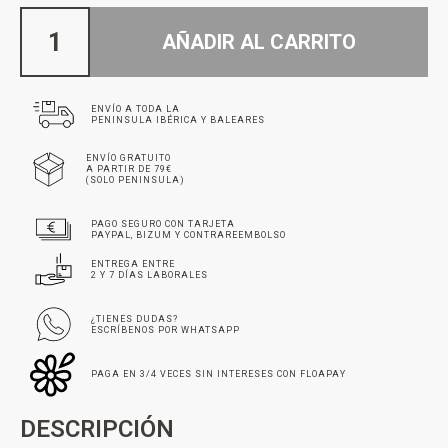
AÑADIR AL CARRITO
ENVÍO A TODA LA
PENINSULA IBÉRICA Y BALEARES
ENVÍO GRATUITO
A PARTIR DE 79€
(SOLO PENINSULA)
PAGO SEGURO CON TARJETA
PAYPAL, BIZUM Y CONTRAREEMBOLSO
ENTREGA ENTRE
2 Y 7 DÍAS LABORALES
¿TIENES DUDAS?
ESCRÍBENOS POR WHATSAPP
PAGA EN 3/4 VECES SIN INTERESES CON FLOAPAY
DESCRIPCIÓN