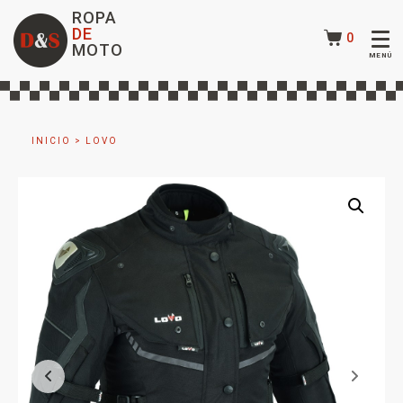
ROPA
DE
0
MOTO
INICIO
>
LOVO