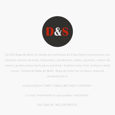
En DYS Ropa de Moto tu tienda de confianza en Elda Petrer encontraras los
mejores cascos de moto, chaquetas, pantalones, botas, guantes, monos de
cuero y protecciones tanto para practicar mototurismo, trial, enduro o moto
cross. Tienda de Ropa de Moto. Ropa de moto con la mejor relación
calidad/precio.
¡CONOCENOS! TRATO FAMILIAR Y MUY CERCANO.
Lo mas importante es que quedes satisfecho.
CALIDAD AL MEJOR PRECIO.