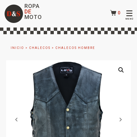
ROPA
DE
0
MOTO
INICIO
>
CHALECOS
>
CHALECOS HOMBRE