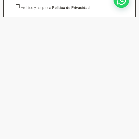
He leído y acepto la
Política de Privacidad
suscríbete
En DYS Ropa de Moto tu tienda de confianza en Elda Petrer encontraras los
mejores cascos de moto, chaquetas, pantalones, botas, guantes, monos de
cuero y protecciones tanto para practicar mototurismo, trial, enduro o moto