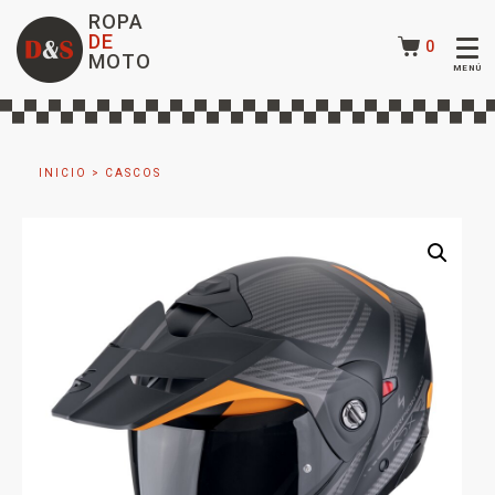
ROPA
DE
0
MOTO
INICIO
>
CASCOS