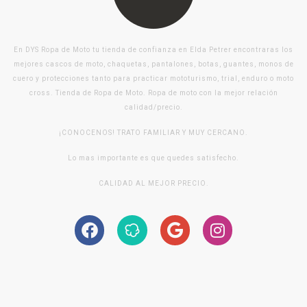
En DYS Ropa de Moto tu tienda de confianza en Elda Petrer encontraras los
mejores cascos de moto, chaquetas, pantalones, botas, guantes, monos de
cuero y protecciones tanto para practicar mototurismo, trial, enduro o moto
cross. Tienda de Ropa de Moto. Ropa de moto con la mejor relación
calidad/precio.
¡CONOCENOS! TRATO FAMILIAR Y MUY CERCANO.
Lo mas importante es que quedes satisfecho.
CALIDAD AL MEJOR PRECIO.