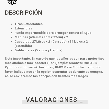
DESCRIPCIÓN
Tiras Reflectantes
Extensibles
Funda Impermeable para proteger contra el Agua
Medidas
(43cm x 29cm x 22cm) x 2
Capacidad 27 Litros x 2 (Cerrada) y 34 Litros x 2
(Extendida)
Doble cierre (Velcro y Hebilla)
Nota importante:
En caso de que las alforjas son para motos tipo
más anchas o maxiscooter (Por Ejemplo: MAXSYM 600i ABS,
Kymco xciting, suzuki burgman, BMW Maxi-Scooter… etc), por
favor indique nos en la opción comentarios durante su compra,
así le enviaremos las alforjas con tirantes mas largos.
VALORACIONES _