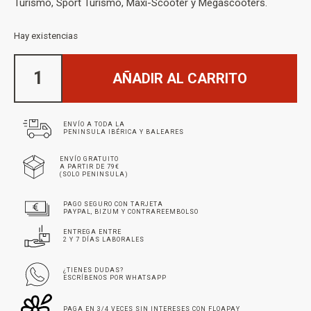
Turismo, Sport Turismo, Maxi-Scooter y Megascooters.
Hay existencias
AÑADIR AL CARRITO
ENVÍO A TODA LA
PENINSULA IBÉRICA Y BALEARES
ENVÍO GRATUITO
A PARTIR DE 79€
(SOLO PENINSULA)
PAGO SEGURO CON TARJETA
PAYPAL, BIZUM Y CONTRAREEMBOLSO
ENTREGA ENTRE
2 Y 7 DÍAS LABORALES
¿TIENES DUDAS?
ESCRÍBENOS POR WHATSAPP
PAGA EN 3/4 VECES SIN INTERESES CON FLOAPAY