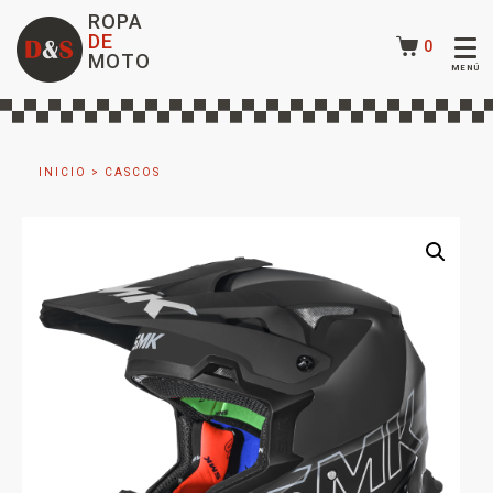
ROPA
DE
0
MOTO
INICIO
>
CASCOS