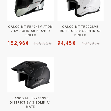
CASCO MT FU404SV ATOM
CASCO MT TR902SVB
2 SV SOLID A0 BLANCO
DISTRICT SV S SOLID A0
BRILLO
BRILLO
152,96
€
94,45
€
169,95
€
104,95
€
CASCO MT TR902SVB
DISTRICT SV S SOLID A1
MATE