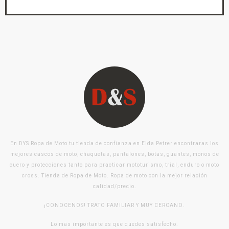
En DYS Ropa de Moto tu tienda de confianza en Elda Petrer encontraras los
mejores cascos de moto, chaquetas, pantalones, botas, guantes, monos de
cuero y protecciones tanto para practicar mototurismo, trial, enduro o moto
cross. Tienda de Ropa de Moto. Ropa de moto con la mejor relación
calidad/precio.
¡CONOCENOS! TRATO FAMILIAR Y MUY CERCANO.
Lo mas importante es que quedes satisfecho.