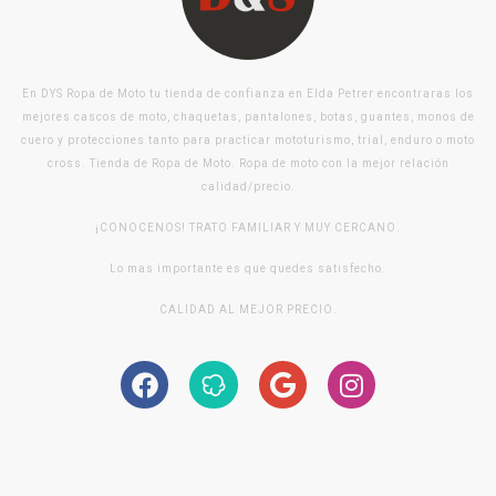
En DYS Ropa de Moto tu tienda de confianza en Elda Petrer encontraras los
mejores cascos de moto, chaquetas, pantalones, botas, guantes, monos de
cuero y protecciones tanto para practicar mototurismo, trial, enduro o moto
cross. Tienda de Ropa de Moto. Ropa de moto con la mejor relación
calidad/precio.
¡CONOCENOS! TRATO FAMILIAR Y MUY CERCANO.
Lo mas importante es que quedes satisfecho.
CALIDAD AL MEJOR PRECIO.