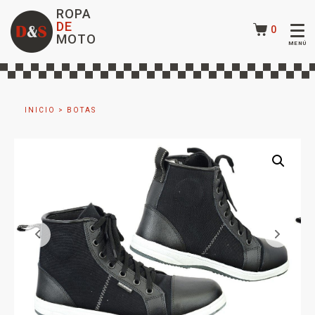
ROPA
DE
0
MOTO
INICIO
>
BOTAS