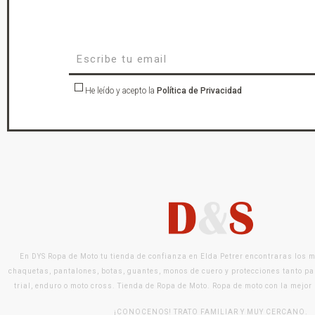
He leído y acepto la
Política de Privacidad
En DYS Ropa de Moto tu tienda de confianza en Elda Petrer encontraras los 
chaquetas, pantalones, botas, guantes, monos de cuero y protecciones tanto pa
trial, enduro o moto cross. Tienda de Ropa de Moto. Ropa de moto con la mejor
¡CONOCENOS! TRATO FAMILIAR Y MUY CERCANO.