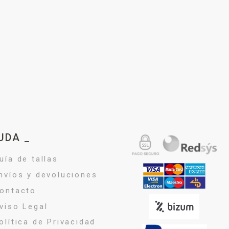
UDA _
uía de tallas
nvíos y devoluciones
ontacto
viso Legal
olítica de Privacidad