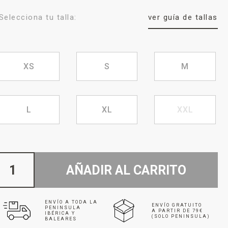
Selecciona tu talla:
ver guía de tallas
XS
S
M
L
XL
XXL
AÑADIR AL CARRITO
ENVÍO A TODA LA
ENVÍO GRATUITO
PENINSULA
A PARTIR DE 79€
IBÉRICA Y
(SOLO PENINSULA)
BALEARES