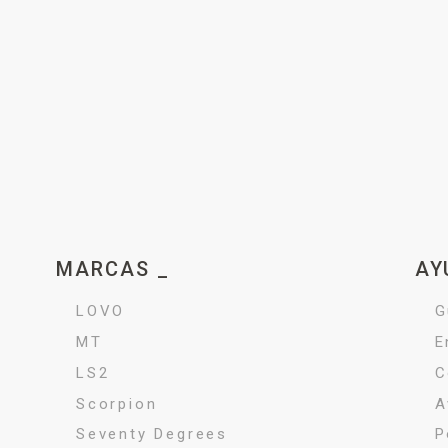
MARCAS _
AY
LOVO
G
MT
E
LS2
C
Scorpion
A
Seventy Degrees
P