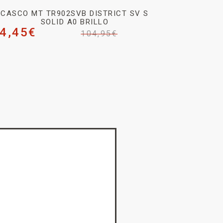
CASCO MT TR902SVB DISTRICT SV S
SOLID A0 BRILLO
4,45
€
104,95
€