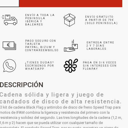
ENVÍO A TODA LA
ENVÍO GRATUITO
PENINSULA
A PARTIR DE 79€
IBÉRICA Y
(SOLO PENINSULA)
BALEARES
PAGO SEGURO CON
ENTREGA ENTRE
TARJETA
2 Y 7 DÍAS
PAYPAL, BIZUM Y
LABORALES
CONTRAREEMBOLSO
¿TIENES DUDAS?
PAGA EN 3/4 VECES
ESCRÍBENOS POR
SIN INTERESES CON
WHATSAPP
FLOAPAY
DESCRIPCIÓN
Cadena sólida y ligera y juego de
candados de disco de alta resistencia.
El kit de cadena Black Flag y antirrobo de disco de freno Speed ​​Trap para
motos de IFAM combina la ligereza y resistencia del primero con la
resistencia y solidez del segundo. Las tres longitudes de la cadena (1,2 m,
1,6 m y 2) hacen que se pueda utilizar con cualquier tamaño de
motocicleta. El candado Speed ​​Trap, por su parte, garantiza un cierre de