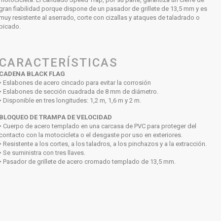
gran fiabilidad porque dispone de un pasador de grillete de 13,5 mm y es
muy resistente al aserrado, corte con cizallas y ataques de taladrado o
picado.
CARACTERÍSTICAS
CADENA BLACK FLAG
• Eslabones de acero cincado para evitar la corrosión
• Eslabones de sección cuadrada de 8 mm de diámetro.
• Disponible en tres longitudes: 1,2 m, 1,6 m y 2 m.
BLOQUEO DE TRAMPA DE VELOCIDAD
• Cuerpo de acero templado en una carcasa de PVC para proteger del
contacto con la motocicleta o el desgaste por uso en exteriores.
• Resistente a los cortes, a los taladros, a los pinchazos y a la extracción.
• Se suministra con tres llaves.
• Pasador de grillete de acero cromado templado de 13,5 mm.