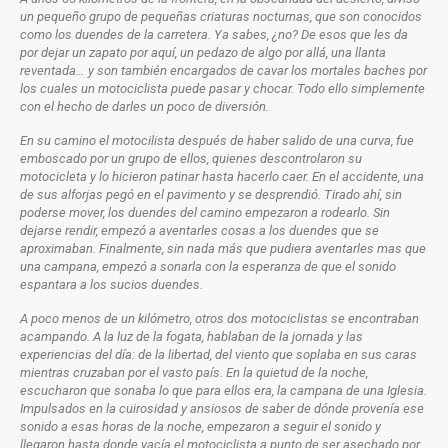
un pequeño grupo de pequeñas criaturas nocturnas, que son conocidos
como los duendes de la carretera. Ya sabes, ¿no? De esos que les da
por dejar un zapato por aquí, un pedazo de algo por allá, una llanta
reventada… y son también encargados de cavar los mortales baches por
los cuales un motociclista puede pasar y chocar. Todo ello simplemente
con el hecho de darles un poco de diversión.
En su camino el motocilista después de haber salido de una curva, fue
emboscado por un grupo de ellos, quienes descontrolaron su
motocicleta y lo hicieron patinar hasta hacerlo caer. En el accidente, una
de sus alforjas pegó en el pavimento y se desprendió. Tirado ahí, sin
poderse mover, los duendes del camino empezaron a rodearlo. Sin
dejarse rendir, empezó a aventarles cosas a los duendes que se
aproximaban. Finalmente, sin nada más que pudiera aventarles mas que
una campana, empezó a sonarla con la esperanza de que el sonido
espantara a los sucios duendes.
A poco menos de un kilómetro, otros dos motociclistas se encontraban
acampando. A la luz de la fogata, hablaban de la jornada y las
experiencias del día: de la libertad, del viento que soplaba en sus caras
mientras cruzaban por el vasto país. En la quietud de la noche,
escucharon que sonaba lo que para ellos era, la campana de una Iglesia.
Impulsados en la cuirosidad y ansiosos de saber de dónde provenía ese
sonido a esas horas de la noche, empezaron a seguir el sonido y
llegaron hasta donde yacía el motociclista a punto de ser asechado por