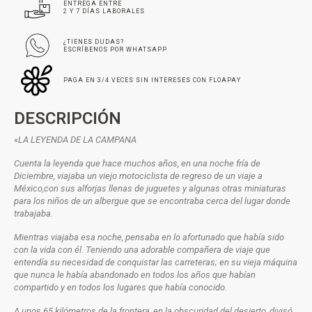
ENTREGA ENTRE
2 Y 7 DÍAS LABORALES
¿TIENES DUDAS?
ESCRÍBENOS POR WHATSAPP
PAGA EN 3/4 VECES SIN INTERESES CON FLOAPAY
DESCRIPCIÓN
«
LA LEYENDA DE LA CAMPANA
Cuenta la leyenda que hace muchos años, en una noche fría de
Diciembre, viajaba un viejo motociclista de regreso de un viaje a
México,con sus alforjas llenas de juguetes y algunas otras miniaturas
para los niños de un albergue que se encontraba cerca del lugar donde
trabajaba.
Mientras viajaba esa noche, pensaba en lo afortunado que había sido
con la vida con él. Teniendo una adorable compañera de viaje que
entendía su necesidad de conquistar las carreteras; en su vieja máquina
que nunca le había abandonado en todos los años que habían
compartido y en todos los lugares que había conocido.
A unos 65 kilómetros de la frontera, en la obscuridad del desierto, divisó