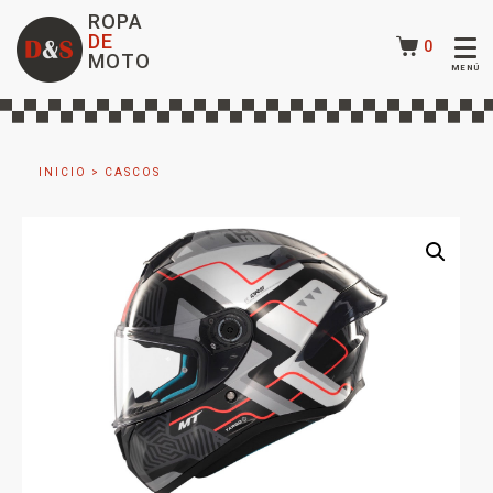
ROPA
DE
0
MOTO
INICIO
>
CASCOS