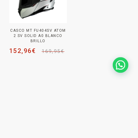
CASCO MT FU404SV ATOM
2 SV SOLID A0 BLANCO
BRILLO
152,96
€
169,95
€
NEWSLETTER _
SUSCRÍBETE PARA NO
PERDERTE
NINGUNA NOVEDAD