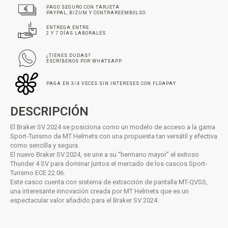
PAGO SEGURO CON TARJETA
PAYPAL, BIZUM Y CONTRAREEMBOLSO
ENTREGA ENTRE
2 Y 7 DÍAS LABORALES
¿TIENES DUDAS?
ESCRÍBENOS POR WHATSAPP
PAGA EN 3/4 VECES SIN INTERESES CON FLOAPAY
DESCRIPCIÓN
El Braker SV 2024 se posiciona como un modelo de acceso a la gama
Sport-Turismo de MT Helmets con una propuesta tan versátil y efectiva
como sencilla y segura.
El nuevo Braker SV 2024, se une a su “hermano mayor” el exitoso
Thunder 4 SV para dominar juntos el mercado de los cascos Sport-
Turismo ECE 22.06.
Este casco cuenta con sistema de extracción de pantalla MT-QVSS,
una interesante innovación creada por MT Helmets que es un
espectacular valor añadido para el Braker SV 2024.