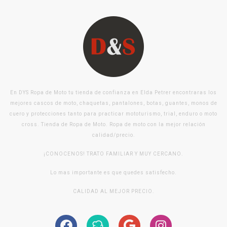
En DYS Ropa de Moto tu tienda de confianza en Elda Petrer encontraras los
mejores cascos de moto, chaquetas, pantalones, botas, guantes, monos de
cuero y protecciones tanto para practicar mototurismo, trial, enduro o moto
cross. Tienda de Ropa de Moto. Ropa de moto con la mejor relación
calidad/precio.
¡CONOCENOS! TRATO FAMILIAR Y MUY CERCANO.
Lo mas importante es que quedes satisfecho.
CALIDAD AL MEJOR PRECIO.