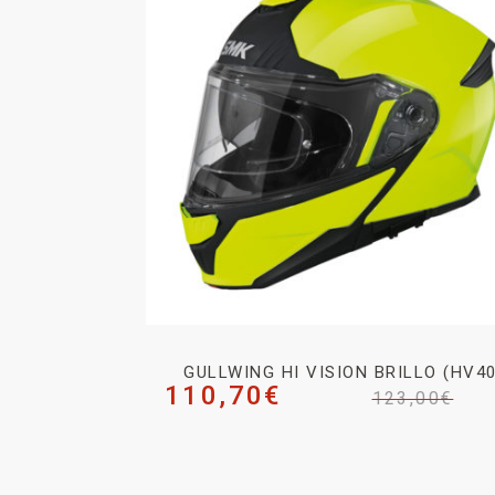
GULLWING HI VISION BRILLO (HV40
110,70
€
123,00
€