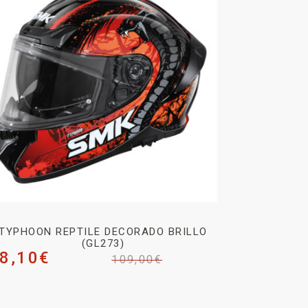
TYPHOON REPTILE DECORADO BRILLO
(GL273)
8,10
€
109,00
€