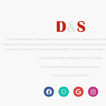
En DYS Ropa de Moto tu tienda de confianza en Elda Petrer encontraras los 
chaquetas, pantalones, botas, guantes, monos de cuero y protecciones tanto pa
trial, enduro o moto cross. Tienda de Ropa de Moto. Ropa de moto con la mejor
¡CONOCENOS! TRATO FAMILIAR Y MUY CERCANO.
Lo mas importante es que quedes satisfecho.
CALIDAD AL MEJOR PRECIO.