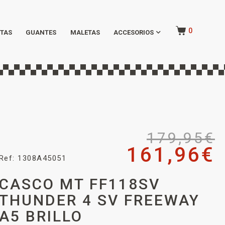
0
TAS
GUANTES
MALETAS
ACCESORIOS
179,95
€
161,96
€
Ref: 1308A45051
CASCO MT FF118SV
THUNDER 4 SV FREEWAY
A5 BRILLO