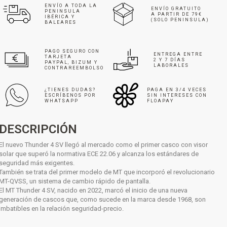
ENVÍO A TODA LA
ENVÍO GRATUITO
PENINSULA
A PARTIR DE 79€
IBÉRICA Y
(SOLO PENINSULA)
BALEARES
PAGO SEGURO CON
ENTREGA ENTRE
TARJETA
2 Y 7 DÍAS
PAYPAL, BIZUM Y
LABORALES
CONTRAREEMBOLSO
¿TIENES DUDAS?
PAGA EN 3/4 VECES
ESCRÍBENOS POR
SIN INTERESES CON
WHATSAPP
FLOAPAY
DESCRIPCIÓN
El nuevo Thunder 4 SV llegó al mercado como el primer casco con visor
solar que superó la normativa ECE 22.06 y alcanza los estándares de
seguridad más exigentes.
También se trata del primer modelo de MT que incorporó el revolucionario
MT-QVSS, un sistema de cambio rápido de pantalla.
El MT Thunder 4 SV, nacido en 2022, marcó el inicio de una nueva
generación de cascos que, como sucede en la marca desde 1968, son
imbatibles en la relación seguridad-precio.