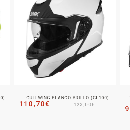
0)
GULLWING BLANCO BRILLO (GL100)
110,70
€
123,00
€
9