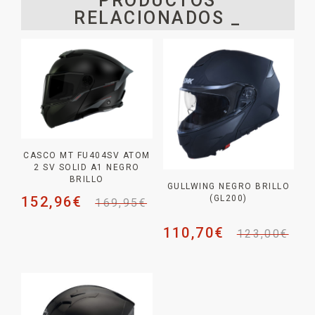
PRODUCTOS
RELACIONADOS _
CASCO MT FU404SV ATOM
2 SV SOLID A1 NEGRO
BRILLO
GULLWING NEGRO BRILLO
152,96
€
(GL200)
169,95
€
110,70
€
123,00
€