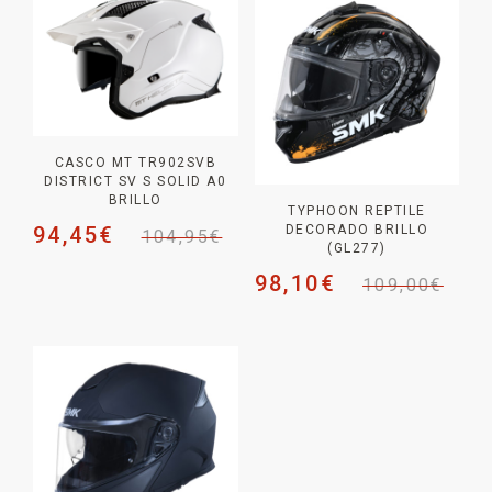
CASCO MT TR902SVB
DISTRICT SV S SOLID A0
BRILLO
TYPHOON REPTILE
94,45
€
DECORADO BRILLO
104,95
€
(GL277)
98,10
€
109,00
€