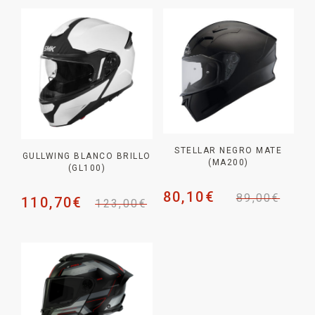
STELLAR NEGRO MATE
GULLWING BLANCO BRILLO
(MA200)
(GL100)
80,10
€
89,00
€
110,70
€
123,00
€