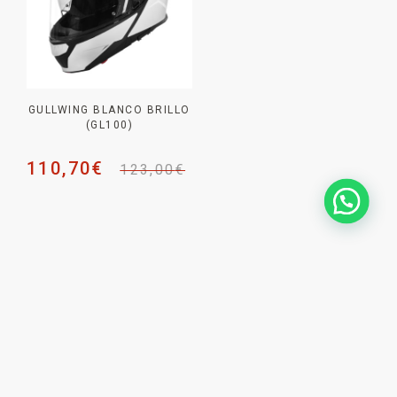
GULLWING BLANCO BRILLO
(GL100)
110,70
€
123,00
€
NEWSLETTER _
SUSCRÍBETE PARA NO
PERDERTE