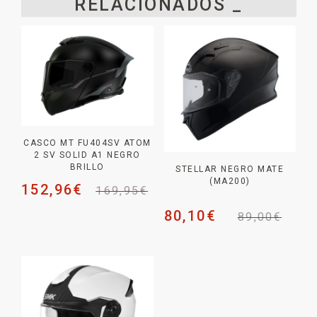
RELACIONADOS _
CASCO MT FU404SV ATOM
2 SV SOLID A1 NEGRO
BRILLO
STELLAR NEGRO MATE
(MA200)
152,96
€
169,95
€
80,10
€
89,00
€