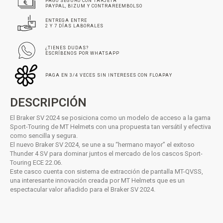
PAGO SEGURO CON TARJETA
PAYPAL, BIZUM Y CONTRAREEMBOLSO
ENTREGA ENTRE
2 Y 7 DÍAS LABORALES
¿TIENES DUDAS?
ESCRÍBENOS POR WHATSAPP
PAGA EN 3/4 VECES SIN INTERESES CON FLOAPAY
DESCRIPCIÓN
El Braker SV 2024 se posiciona como un modelo de acceso a la gama
Sport-Touring de MT Helmets con una propuesta tan versátil y efectiva
como sencilla y segura.
El nuevo Braker SV 2024, se une a su “hermano mayor” el exitoso
Thunder 4 SV para dominar juntos el mercado de los cascos Sport-
Touring ECE 22.06.
Este casco cuenta con sistema de extracción de pantalla MT-QVSS,
una interesante innovación creada por MT Helmets que es un
espectacular valor añadido para el Braker SV 2024.