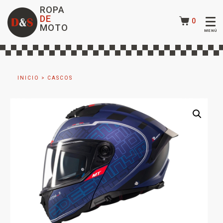
ROPA
DE
0
MOTO
INICIO
>
CASCOS