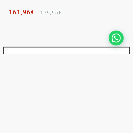
161,96
€
179,95
€
NEWSLETTER _
SUSCRÍBETE PARA NO
PERDERTE
NINGUNA NOVEDAD
He leído y acepto la
Política de Privacidad