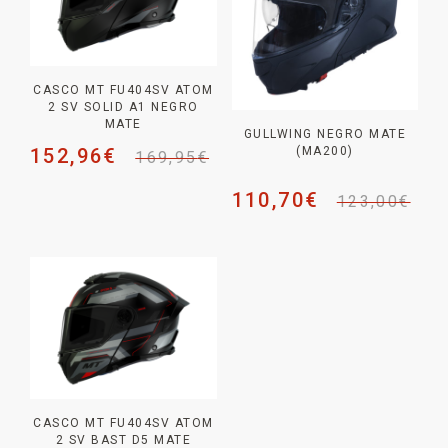
CASCO MT FU404SV ATOM
2 SV SOLID A1 NEGRO
MATE
GULLWING NEGRO MATE
152,96
€
(MA200)
169,95
€
110,70
€
123,00
€
CASCO MT FU404SV ATOM
2 SV BAST D5 MATE