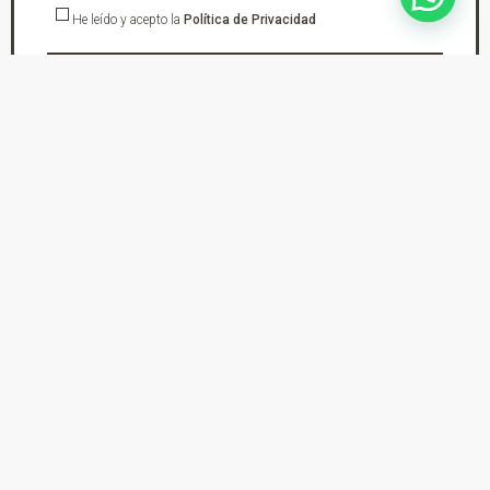
He leído y acepto la
Política de Privacidad
suscríbete
En DYS Ropa de Moto tu tienda de confianza en Elda Petrer encontraras los
mejores cascos de moto, chaquetas, pantalones, botas, guantes, monos de
cuero y protecciones tanto para practicar mototurismo, trial, enduro o moto
cross. Tienda de Ropa de Moto. Ropa de moto con la mejor relación