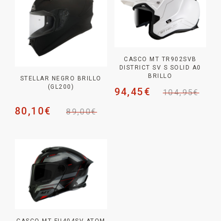
CASCO MT TR902SVB
DISTRICT SV S SOLID A0
BRILLO
STELLAR NEGRO BRILLO
(GL200)
94,45
€
104,95
€
80,10
€
89,00
€