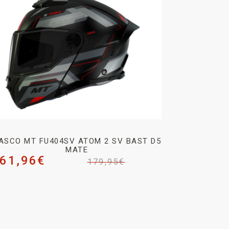
ASCO MT FU404SV ATOM 2 SV BAST D5
MATE
61,96
€
179,95
€