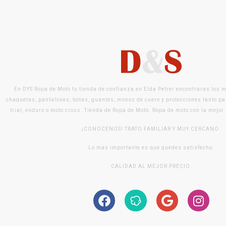
En DYS Ropa de Moto tu tienda de confianza en Elda Petrer encontraras los 
chaquetas, pantalones, botas, guantes, monos de cuero y protecciones tanto pa
trial, enduro o moto cross. Tienda de Ropa de Moto. Ropa de moto con la mejor
¡CONOCENOS! TRATO FAMILIAR Y MUY CERCANO.
Lo mas importante es que quedes satisfecho.
CALIDAD AL MEJOR PRECIO.