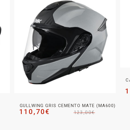
C
1
GULLWING GRIS CEMENTO MATE (MA600)
110,70
€
123,00
€