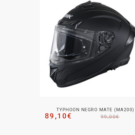
TYPHOON NEGRO MATE (MA200)
89,10
€
99,00
€