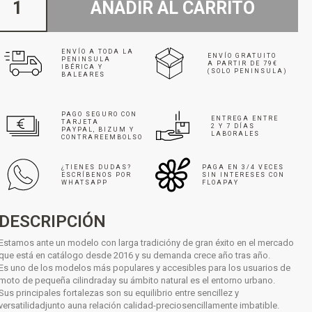
AÑADIR AL CARRITO
ENVÍO A TODA LA
ENVÍO GRATUITO
PENINSULA
A PARTIR DE 79€
IBÉRICA Y
(SOLO PENINSULA)
BALEARES
PAGO SEGURO CON
ENTREGA ENTRE
TARJETA
2 Y 7 DÍAS
PAYPAL, BIZUM Y
LABORALES
CONTRAREEMBOLSO
¿TIENES DUDAS?
PAGA EN 3/4 VECES
ESCRÍBENOS POR
SIN INTERESES CON
WHATSAPP
FLOAPAY
DESCRIPCIÓN
Estamos ante un modelo con larga tradicióny de gran éxito en el mercado
que está en catálogo desde 2016 y su demanda crece año tras año.
Es uno de los modelos más populares y accesibles para los usuarios de
moto de pequeña cilindraday su ámbito natural es el entorno urbano.
Sus principales fortalezas son su equilibrio entre sencillez y
versatilidadjunto auna relación calidad-preciosencillamente imbatible.