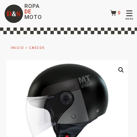
ROPA
DE
0
MOTO
INICIO
>
CASCOS