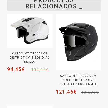
PRODUCTOS
RELACIONADOS _
CASCO MT TR902SVB
DISTRICT SV S SOLID A0
BRILLO
94,45
€
104,95
€
CASCO MT TR902B SV
STREETFIGHTER SV S
SOLID A1 NEGRO MATE
121,46
€
134,95
€