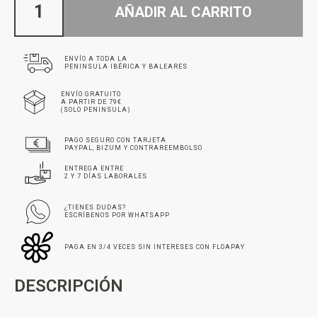
AÑADIR AL CARRITO
ENVÍO A TODA LA
PENINSULA IBÉRICA Y BALEARES
ENVÍO GRATUITO
A PARTIR DE 79€
(SOLO PENINSULA)
PAGO SEGURO CON TARJETA
PAYPAL, BIZUM Y CONTRAREEMBOLSO
ENTREGA ENTRE
2 Y 7 DÍAS LABORALES
¿TIENES DUDAS?
ESCRÍBENOS POR WHATSAPP
PAGA EN 3/4 VECES SIN INTERESES CON FLOAPAY
DESCRIPCIÓN