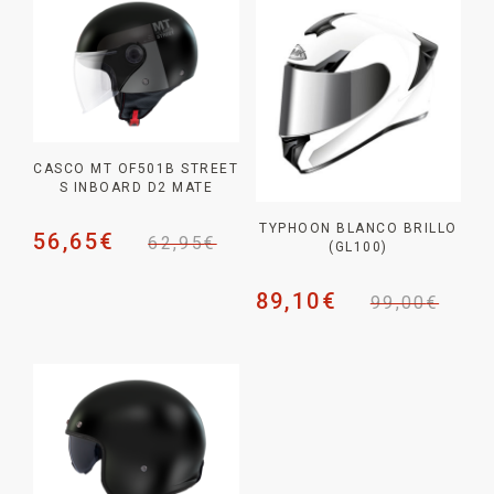
CASCO MT OF501B STREET
S INBOARD D2 MATE
TYPHOON BLANCO BRILLO
56,65
€
62,95
€
(GL100)
89,10
€
99,00
€