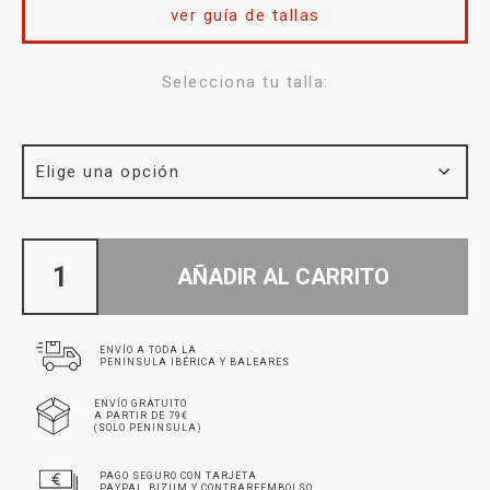
ver guía de tallas
Selecciona tu talla:
AÑADIR AL CARRITO
ENVÍO A TODA LA
PENINSULA IBÉRICA Y BALEARES
ENVÍO GRATUITO
A PARTIR DE 79€
(SOLO PENINSULA)
PAGO SEGURO CON TARJETA
PAYPAL, BIZUM Y CONTRAREEMBOLSO