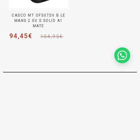
CASCO MT OF507SV B LE
MANS 2 SV S SOLID A1
MATE
94,45
€
104,95
€
NEWSLETTER _
SUSCRÍBETE PARA NO
PERDERTE
NINGUNA NOVEDAD