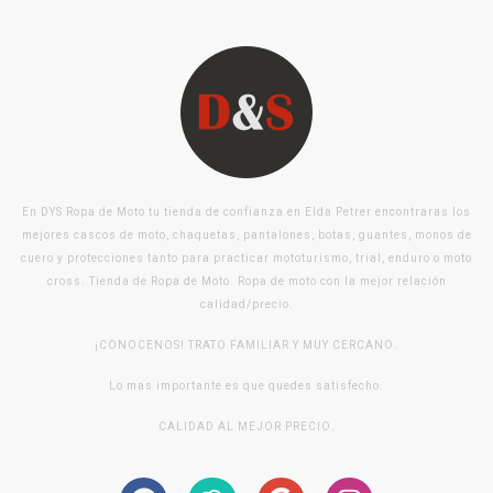
En DYS Ropa de Moto tu tienda de confianza en Elda Petrer encontraras los
mejores cascos de moto, chaquetas, pantalones, botas, guantes, monos de
cuero y protecciones tanto para practicar mototurismo, trial, enduro o moto
cross. Tienda de Ropa de Moto. Ropa de moto con la mejor relación
calidad/precio.
¡CONOCENOS! TRATO FAMILIAR Y MUY CERCANO.
Lo mas importante es que quedes satisfecho.
CALIDAD AL MEJOR PRECIO.