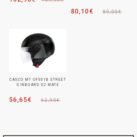
80,10
€
89,00
€
CASCO MT OF501B STREET
S INBOARD D2 MATE
56,65
€
62,95
€