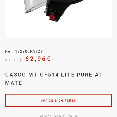
Ref: 132900PA12Y
62,96
€
69,95
€
CASCO MT OF514 LITE PURE A1
MATE
ver guía de tallas
Selecciona tu talla: