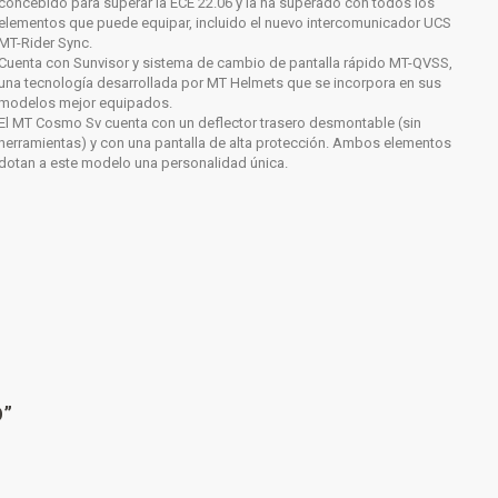
concebido para superar la ECE 22.06 y la ha superado con todos los
elementos que puede equipar, incluido el nuevo intercomunicador UCS
MT-Rider Sync.
Cuenta con Sunvisor y sistema de cambio de pantalla rápido MT-QVSS,
una tecnología desarrollada por MT Helmets que se incorpora en sus
modelos mejor equipados.
El MT Cosmo Sv cuenta con un deflector trasero desmontable (sin
herramientas) y con una pantalla de alta protección. Ambos elementos
dotan a este modelo una personalidad única.
O”