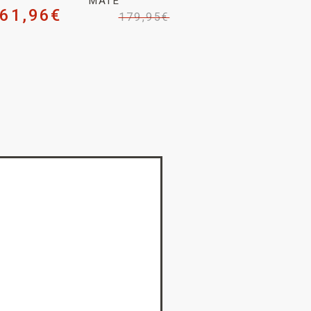
MATE
61,96
€
179,95
€