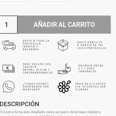
AÑADIR AL CARRITO
ENVÍO A TODA LA
ENVÍO GRATUITO
PENINSULA
A PARTIR DE 79€
IBÉRICA Y
(SOLO PENINSULA)
BALEARES
PAGO SEGURO CON
ENTREGA ENTRE
TARJETA
2 Y 7 DÍAS
PAYPAL, BIZUM Y
LABORALES
CONTRAREEMBOLSO
¿TIENES DUDAS?
PAGA EN 3/4 VECES
ESCRÍBENOS POR
SIN INTERESES CON
WHATSAPP
FLOAPAY
DESCRIPCIÓN
El Cosmo Sv ha sido diseñado como un casco de la mejor calidad y