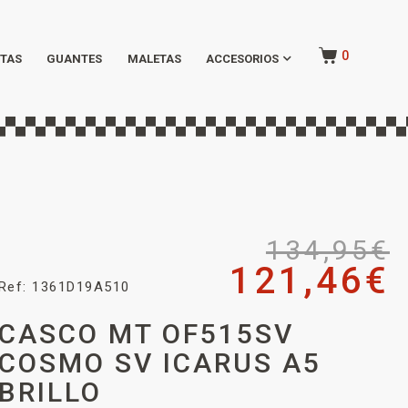
0
TAS
GUANTES
MALETAS
ACCESORIOS
134,95
€
121,46
€
Ref: 1361D19A510
CASCO MT OF515SV
COSMO SV ICARUS A5
BRILLO