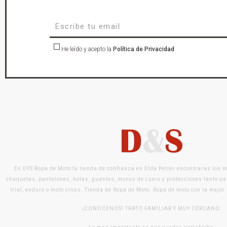
He leído y acepto la
Política de Privacidad
En DYS Ropa de Moto tu tienda de confianza en Elda Petrer encontraras los 
chaquetas, pantalones, botas, guantes, monos de cuero y protecciones tanto pa
trial, enduro o moto cross. Tienda de Ropa de Moto. Ropa de moto con la mejor
¡CONOCENOS! TRATO FAMILIAR Y MUY CERCANO.