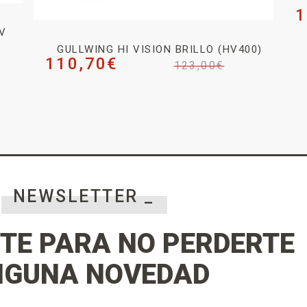
1
V
O
GULLWING HI VISION BRILLO (HV400)
110,70
€
123,00
€
NEWSLETTER _
TE PARA NO PERDERTE
NGUNA NOVEDAD