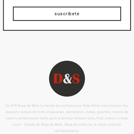
suscríbete
En DYS Ropa de Moto tu tienda de confianza en Elda Petrer encontraras los
mejores cascos de moto, chaquetas, pantalones, botas, guantes, monos de
cuero y protecciones tanto para practicar mototurismo, trial, enduro o moto
cross. Tienda de Ropa de Moto. Ropa de moto con la mejor relación
calidad/precio.