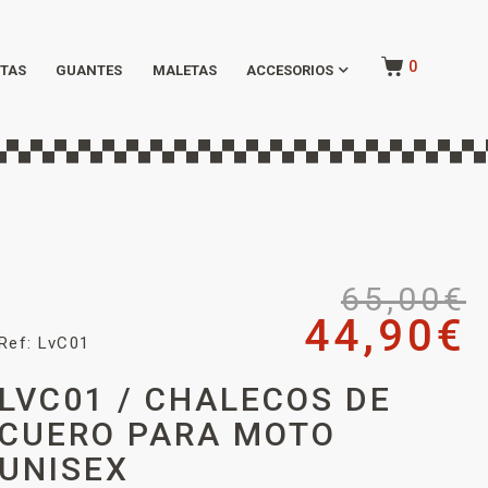
0
TAS
GUANTES
MALETAS
ACCESORIOS
65,00
€
44,90
€
Ref: LvC01
LVC01 / CHALECOS DE
CUERO PARA MOTO
UNISEX