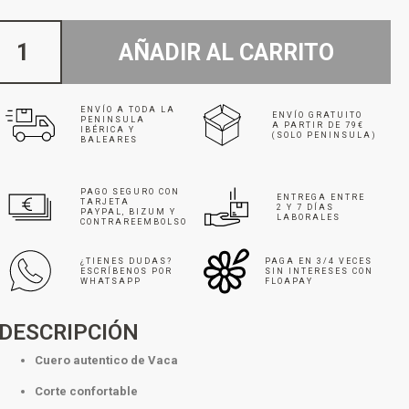
AÑADIR AL CARRITO
ENVÍO A TODA LA
ENVÍO GRATUITO
PENINSULA
A PARTIR DE 79€
IBÉRICA Y
(SOLO PENINSULA)
BALEARES
PAGO SEGURO CON
ENTREGA ENTRE
TARJETA
2 Y 7 DÍAS
PAYPAL, BIZUM Y
LABORALES
CONTRAREEMBOLSO
¿TIENES DUDAS?
PAGA EN 3/4 VECES
ESCRÍBENOS POR
SIN INTERESES CON
WHATSAPP
FLOAPAY
DESCRIPCIÓN
Cuero autentico de Vaca
Corte confortable