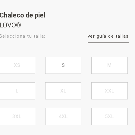
Chaleco de piel
LOVO®
Selecciona tu talla:
ver guía de tallas
XS
S
M
L
XL
XXL
3XL
4XL
5XL