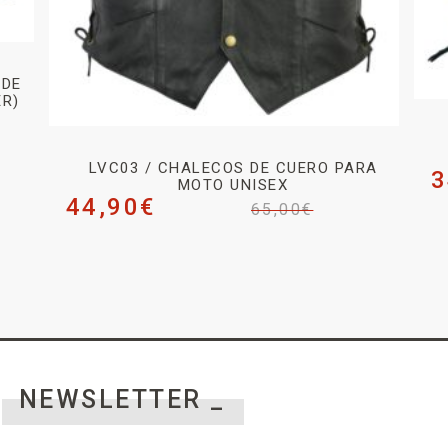
 DE
ER)
LVC03 / CHALECOS DE CUERO PARA
3
MOTO UNISEX
44,90
€
65,00
€
NEWSLETTER _