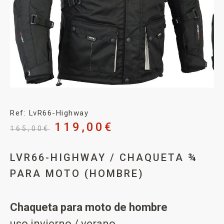
Ref: LvR66-Highway
119,00
€
165,00
€
LVR66-HIGHWAY / CHAQUETA ¾
PARA MOTO (HOMBRE)
Chaqueta para moto de hombre
uso invierno / verano