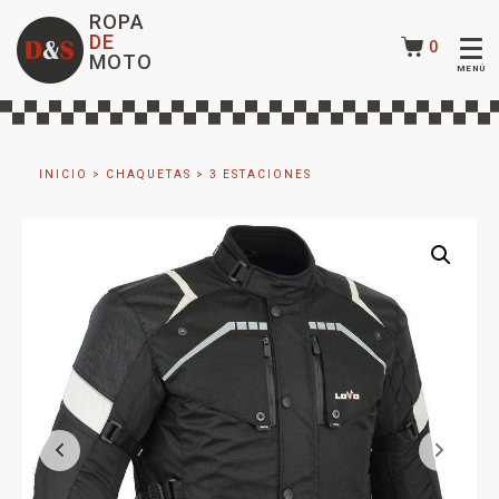
ROPA
DE
0
MOTO
INICIO
>
CHAQUETAS
>
3 ESTACIONES