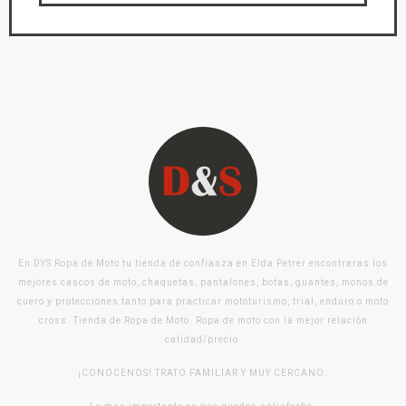
En DYS Ropa de Moto tu tienda de confianza en Elda Petrer encontraras los
mejores cascos de moto, chaquetas, pantalones, botas, guantes, monos de
cuero y protecciones tanto para practicar mototurismo, trial, enduro o moto
cross. Tienda de Ropa de Moto. Ropa de moto con la mejor relación
calidad/precio.
¡CONOCENOS! TRATO FAMILIAR Y MUY CERCANO.