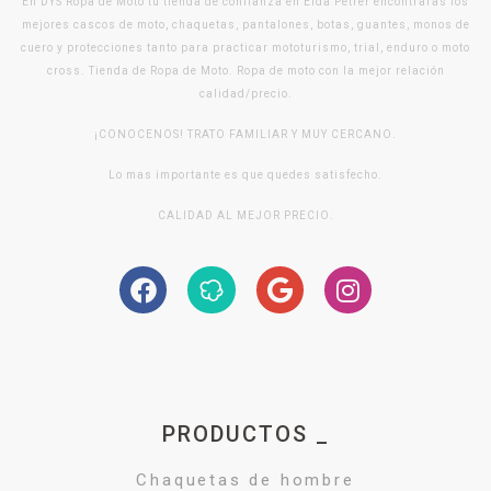
En DYS Ropa de Moto tu tienda de confianza en Elda Petrer encontraras los
mejores cascos de moto, chaquetas, pantalones, botas, guantes, monos de
cuero y protecciones tanto para practicar mototurismo, trial, enduro o moto
cross. Tienda de Ropa de Moto. Ropa de moto con la mejor relación
calidad/precio.
¡CONOCENOS! TRATO FAMILIAR Y MUY CERCANO.
Lo mas importante es que quedes satisfecho.
CALIDAD AL MEJOR PRECIO.
PRODUCTOS _
Chaquetas de hombre