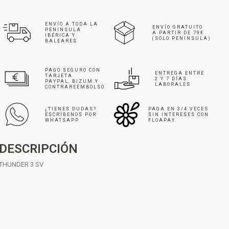
ENVÍO A TODA LA
ENVÍO GRATUITO
PENINSULA
A PARTIR DE 79€
IBÉRICA Y
(SOLO PENINSULA)
BALEARES
PAGO SEGURO CON
ENTREGA ENTRE
TARJETA
2 Y 7 DÍAS
PAYPAL, BIZUM Y
LABORALES
CONTRAREEMBOLSO
¿TIENES DUDAS?
PAGA EN 3/4 VECES
ESCRÍBENOS POR
SIN INTERESES CON
WHATSAPP
FLOAPAY
DESCRIPCIÓN
THUNDER 3 SV