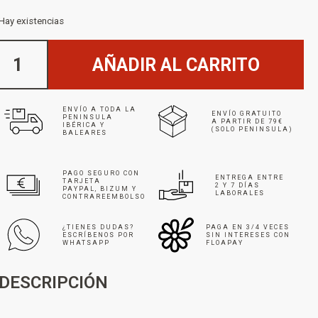
Hay existencias
AÑADIR AL CARRITO
ENVÍO A TODA LA
ENVÍO GRATUITO
PENINSULA
A PARTIR DE 79€
IBÉRICA Y
(SOLO PENINSULA)
BALEARES
PAGO SEGURO CON
ENTREGA ENTRE
TARJETA
2 Y 7 DÍAS
PAYPAL, BIZUM Y
LABORALES
CONTRAREEMBOLSO
¿TIENES DUDAS?
PAGA EN 3/4 VECES
ESCRÍBENOS POR
SIN INTERESES CON
WHATSAPP
FLOAPAY
DESCRIPCIÓN