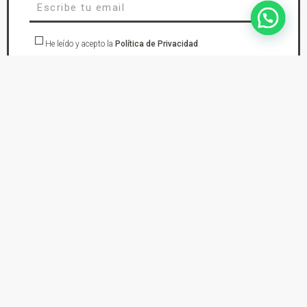
He leído y acepto la
Política de Privacidad
suscríbete
En DYS Ropa de Moto tu tienda de confianza en Elda Petrer encontraras los
mejores cascos de moto, chaquetas, pantalones, botas, guantes, monos de