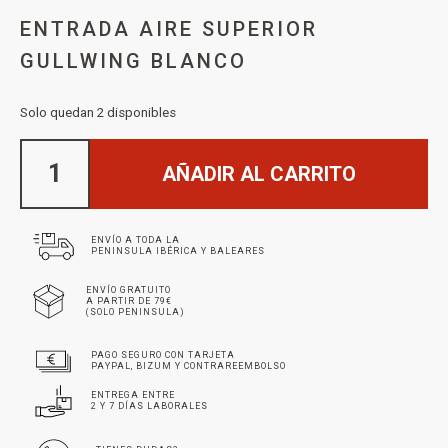
ENTRADA AIRE SUPERIOR
GULLWING BLANCO
Solo quedan 2 disponibles
AÑADIR AL CARRITO
ENVÍO A TODA LA
PENINSULA IBÉRICA Y BALEARES
ENVÍO GRATUITO
A PARTIR DE 79€
(SOLO PENINSULA)
PAGO SEGURO CON TARJETA
PAYPAL, BIZUM Y CONTRAREEMBOLSO
ENTREGA ENTRE
2 Y 7 DÍAS LABORALES