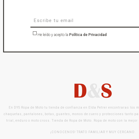
He leído y acepto la
Política de Privacidad
En DYS Ropa de Moto tu tienda de confianza en Elda Petrer encontraras los 
chaquetas, pantalones, botas, guantes, monos de cuero y protecciones tanto pa
trial, enduro o moto cross. Tienda de Ropa de Moto. Ropa de moto con la mejor
¡CONOCENOS! TRATO FAMILIAR Y MUY CERCANO.