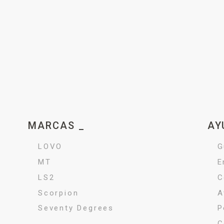
MARCAS _
AY
LOVO
G
MT
E
LS2
C
Scorpion
A
Seventy Degrees
P
C