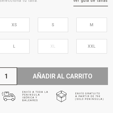
Selecciona tu talla:
ver guía de tallas
XS
S
M
L
XL
XXL
AÑADIR AL CARRITO
ENVÍO A TODA LA
ENVÍO GRATUITO
PENINSULA
A PARTIR DE 79€
IBÉRICA Y
(SOLO PENINSULA)
BALEARES