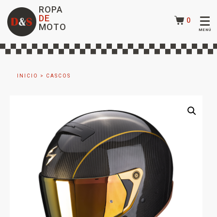
ROPA
DE
0
MOTO
INICIO
>
CASCOS