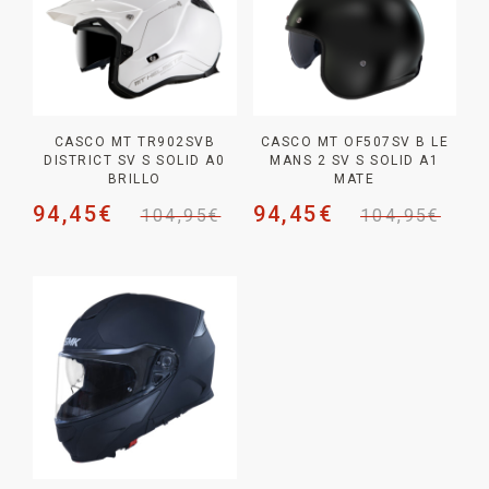
CASCO MT TR902SVB
CASCO MT OF507SV B LE
DISTRICT SV S SOLID A0
MANS 2 SV S SOLID A1
BRILLO
MATE
94,45
€
94,45
€
104,95
€
104,95
€