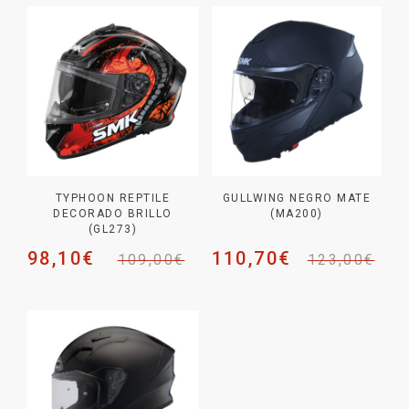
TYPHOON REPTILE
GULLWING NEGRO MATE
DECORADO BRILLO
(MA200)
(GL273)
98,10
€
110,70
€
109,00
€
123,00
€