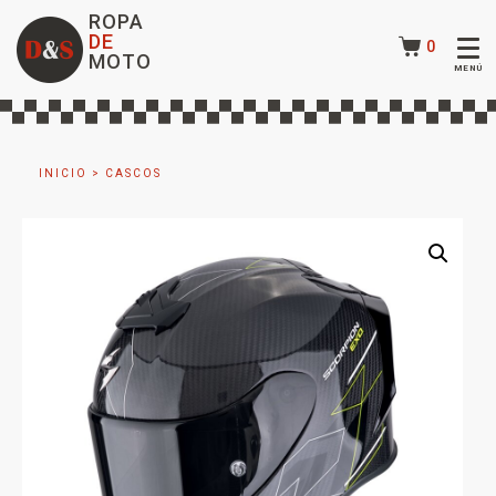
ROPA
DE
0
MOTO
INICIO
>
CASCOS