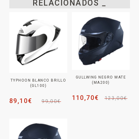
RELACIONADOS _
GULLWING NEGRO MATE
TYPHOON BLANCO BRILLO
(MA200)
(GL100)
110,70
€
123,00
€
89,10
€
99,00
€