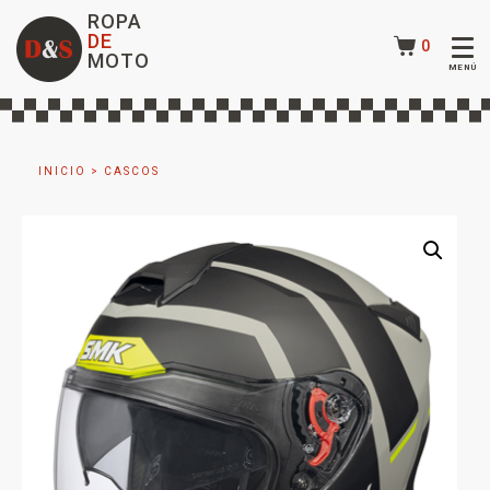
ROPA
DE
0
MOTO
INICIO
>
CASCOS