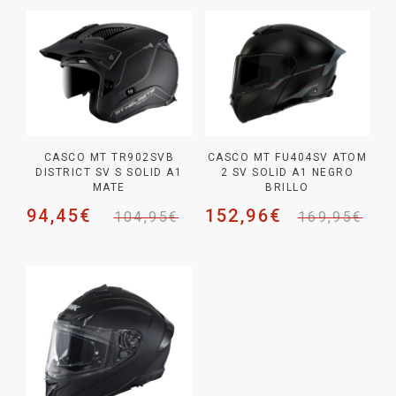
CASCO MT TR902SVB
CASCO MT FU404SV ATOM
DISTRICT SV S SOLID A1
2 SV SOLID A1 NEGRO
MATE
BRILLO
94,45
€
152,96
€
104,95
€
169,95
€