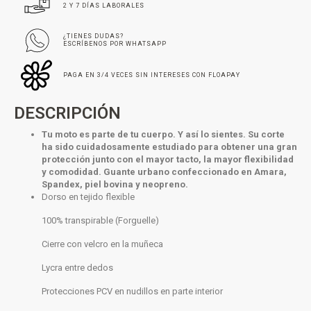
2 Y 7 DÍAS LABORALES
¿TIENES DUDAS?
ESCRÍBENOS POR WHATSAPP
PAGA EN 3/4 VECES SIN INTERESES CON FLOAPAY
DESCRIPCIÓN
Tu moto es parte de tu cuerpo. Y así lo sientes. Su corte
ha sido cuidadosamente estudiado para obtener una gran
protección junto con el mayor tacto, la mayor flexibilidad
y comodidad. Guante
urbano
confeccionado en Amara,
Spandex, piel bovina y neopreno.
Dorso en tejido flexible
100% transpirable (Forguelle)
Cierre con velcro en la muñeca
Lycra entre dedos
Protecciones PCV en nudillos en parte interior