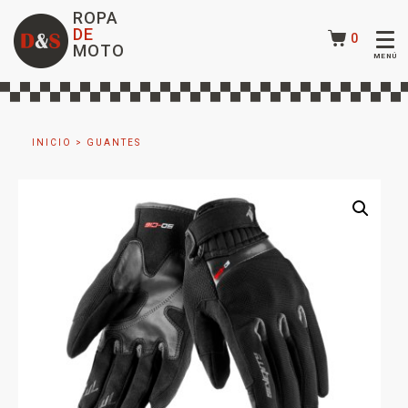
ROPA
DE
0
MOTO
INICIO
>
GUANTES