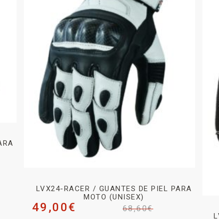
ARA
LVX24-RACER / GUANTES DE PIEL PARA
MOTO (UNISEX)
49,00
€
68,60
€
L