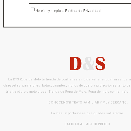
He leído y acepto la
Política de Privacidad
En DYS Ropa de Moto tu tienda de confianza en Elda Petrer encontraras los 
chaquetas, pantalones, botas, guantes, monos de cuero y protecciones tanto pa
trial, enduro o moto cross. Tienda de Ropa de Moto. Ropa de moto con la mejor
¡CONOCENOS! TRATO FAMILIAR Y MUY CERCANO.
Lo mas importante es que quedes satisfecho.
CALIDAD AL MEJOR PRECIO.