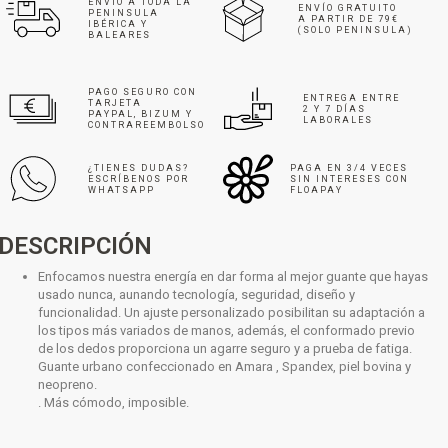
ENVÍO A TODA LA
ENVÍO GRATUITO
PENINSULA
A PARTIR DE 79€
IBÉRICA Y
(SOLO PENINSULA)
BALEARES
PAGO SEGURO CON
ENTREGA ENTRE
TARJETA
2 Y 7 DÍAS
PAYPAL, BIZUM Y
LABORALES
CONTRAREEMBOLSO
¿TIENES DUDAS?
PAGA EN 3/4 VECES
ESCRÍBENOS POR
SIN INTERESES CON
WHATSAPP
FLOAPAY
DESCRIPCIÓN
Enfocamos nuestra energía en dar forma al mejor guante que hayas
usado nunca, aunando tecnología, seguridad, diseño y
funcionalidad. Un ajuste personalizado posibilitan su adaptación a
los tipos más variados de manos, además, el conformado previo
de los dedos proporciona un agarre seguro y a prueba de fatiga.
Guante
urbano
confeccionado en Amara , Spandex, piel bovina y
neopreno.
. Más cómodo, imposible.