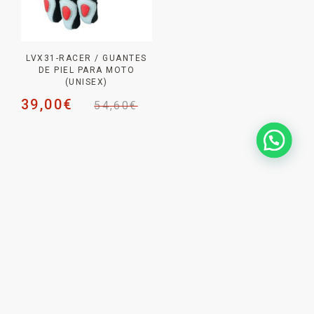
LVX31-RACER / GUANTES
DE PIEL PARA MOTO
(UNISEX)
39,00
€
54,60
€
NEWSLETTER _
SUSCRÍBETE PARA NO
PERDERTE
NINGUNA NOVEDAD