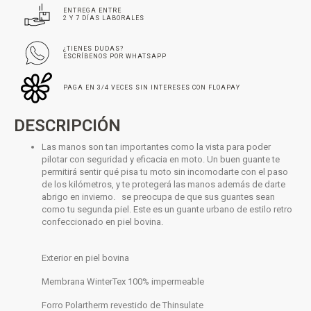
ENTREGA ENTRE
2 Y 7 DÍAS LABORALES
¿TIENES DUDAS?
ESCRÍBENOS POR WHATSAPP
PAGA EN 3/4 VECES SIN INTERESES CON FLOAPAY
DESCRIPCIÓN
Las manos son tan importantes como la vista para poder
pilotar con seguridad y eficacia en moto. Un buen guante te
permitirá sentir qué pisa tu moto sin incomodarte con el paso
de los kilómetros, y te protegerá las manos además de darte
abrigo en invierno.
se preocupa de que sus guantes sean
como tu segunda piel. Este es un guante
urbano
de estilo retro
confeccionado en piel bovina.
Exterior en piel bovina
Membrana WinterTex 100% impermeable
Forro Polartherm revestido de Thinsulate