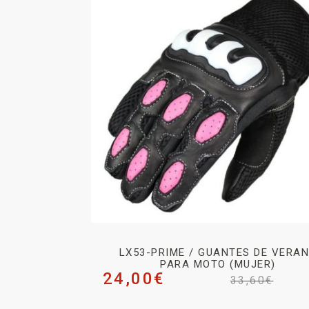
LX53-PRIME / GUANTES DE VERA
PARA MOTO (MUJER)
24,00
€
33,60
€