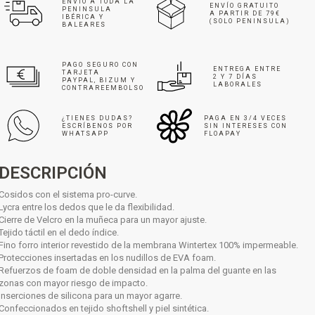
ENVÍO A TODA LA
ENVÍO GRATUITO
PENINSULA
A PARTIR DE 79€
IBÉRICA Y
(SOLO PENINSULA)
BALEARES
PAGO SEGURO CON
ENTREGA ENTRE
TARJETA
2 Y 7 DÍAS
PAYPAL, BIZUM Y
LABORALES
CONTRAREEMBOLSO
¿TIENES DUDAS?
PAGA EN 3/4 VECES
ESCRÍBENOS POR
SIN INTERESES CON
WHATSAPP
FLOAPAY
DESCRIPCIÓN
Cosidos con el sistema pro-curve.
Lycra entre los dedos que le da flexibilidad.
Cierre de Velcro en la muñeca para un mayor ajuste.
Tejido táctil en el dedo índice.
Fino forro interior revestido de la membrana Wintertex 100% impermeable.
Protecciones insertadas en los nudillos de EVA foam.
Refuerzos de foam de doble densidad en la palma del guante en las
zonas con mayor riesgo de impacto.
Inserciones de silicona para un mayor agarre.
Confeccionados en tejido shoftshell y piel sintética.